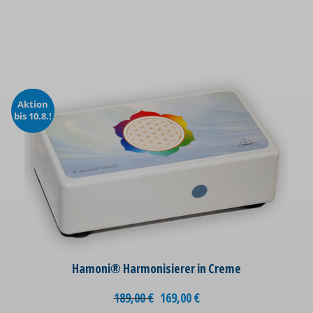
Aktion
bis 10.8.!
Hamoni® Harmonisierer in Creme
189,00
€
169,00
€