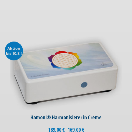
Aktion
bis 10.8.!
Hamoni® Harmonisierer in Creme
189,00
€
169,00
€