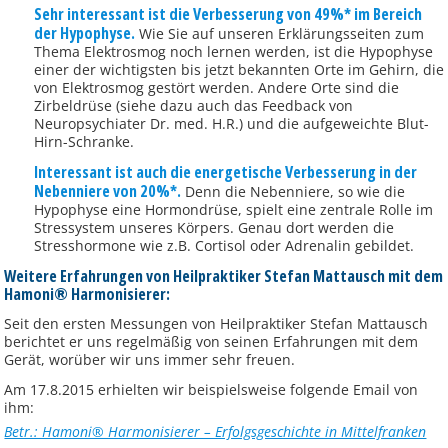
Sehr interessant ist die Verbesserung von 49%* im Bereich
der Hypophyse.
Wie Sie auf unseren Erklärungsseiten zum
Thema Elektrosmog noch lernen werden, ist die Hypophyse
einer der wichtigsten bis jetzt bekannten Orte im Gehirn, die
von Elektrosmog gestört werden. Andere Orte sind die
Zirbeldrüse (siehe dazu auch das Feedback von
Neuropsychiater Dr. med. H.R.) und die aufgeweichte Blut-
Hirn-Schranke.
Interessant ist auch die energetische Verbesserung in der
Nebenniere von 20%*.
Denn die Nebenniere, so wie die
Hypophyse eine Hormondrüse, spielt eine zentrale Rolle im
Stressystem unseres Körpers. Genau dort werden die
Stresshormone wie z.B. Cortisol oder Adrenalin gebildet.
Weitere Erfahrungen von Heilpraktiker Stefan Mattausch mit dem
Hamoni® Harmonisierer:
Seit den ersten Messungen von Heilpraktiker Stefan Mattausch
berichtet er uns regelmäßig von seinen Erfahrungen mit dem
Gerät, worüber wir uns immer sehr freuen.
Am 17.8.2015 erhielten wir beispielsweise folgende Email von
ihm:
Betr.: Hamoni® Harmonisierer – Erfolgsgeschichte in Mittelfranken