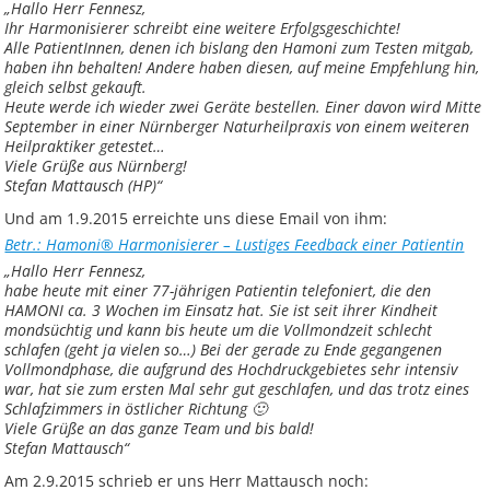
„Hallo Herr Fennesz,
Ihr Harmonisierer schreibt eine weitere Erfolgsgeschichte!
Alle PatientInnen, denen ich bislang den Hamoni zum Testen mitgab,
haben ihn behalten! Andere haben diesen, auf meine Empfehlung hin,
gleich selbst gekauft.
Heute werde ich wieder zwei Geräte bestellen. Einer davon wird Mitte
September in einer Nürnberger Naturheilpraxis von einem weiteren
Heilpraktiker getestet…
Viele Grüße aus Nürnberg!
Stefan Mattausch (HP)“
Und am 1.9.2015 erreichte uns diese Email von ihm:
Betr.: Hamoni® Harmonisierer – Lustiges Feedback einer Patientin
„Hallo Herr Fennesz,
habe heute mit einer 77-jährigen Patientin telefoniert, die den
HAMONI ca. 3 Wochen im Einsatz hat. Sie ist seit ihrer Kindheit
mondsüchtig und kann bis heute um die Vollmondzeit schlecht
schlafen (geht ja vielen so…) Bei der gerade zu Ende gegangenen
Vollmondphase, die aufgrund des Hochdruckgebietes sehr intensiv
war, hat sie zum ersten Mal sehr gut geschlafen, und das trotz eines
Schlafzimmers in östlicher Richtung 🙂
Viele Grüße an das ganze Team und bis bald!
Stefan Mattausch“
Am 2.9.2015 schrieb er uns Herr Mattausch noch: