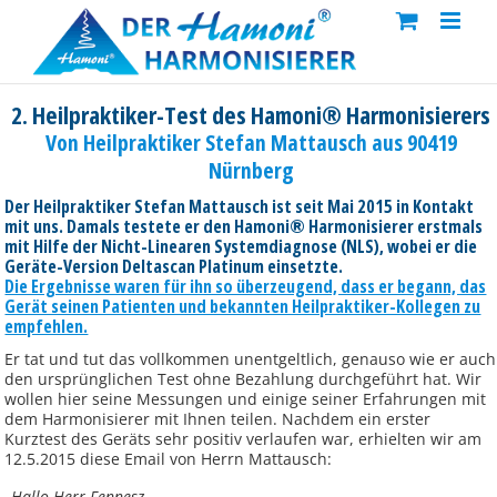
Skip
to
content
2. Heilpraktiker-Test des Hamoni® Harmonisierers
Von Heilpraktiker Stefan Mattausch aus 90419
Nürnberg
Der Heilpraktiker Stefan Mattausch ist seit Mai 2015 in Kontakt
mit uns. Damals testete er den Hamoni® Harmonisierer erstmals
mit Hilfe der Nicht-Linearen Systemdiagnose (NLS), wobei er die
Geräte-Version Deltascan Platinum einsetzte.
Die Ergebnisse waren für ihn so überzeugend, dass er begann, das
Gerät seinen Patienten und bekannten Heilpraktiker-Kollegen zu
empfehlen.
Er tat und tut das vollkommen unentgeltlich, genauso wie er auch
den ursprünglichen Test ohne Bezahlung durchgeführt hat. Wir
wollen hier seine Messungen und einige seiner Erfahrungen mit
dem Harmonisierer mit Ihnen teilen. Nachdem ein erster
Kurztest des Geräts sehr positiv verlaufen war, erhielten wir am
12.5.2015 diese Email von Herrn Mattausch:
„Hallo Herr Fennesz,