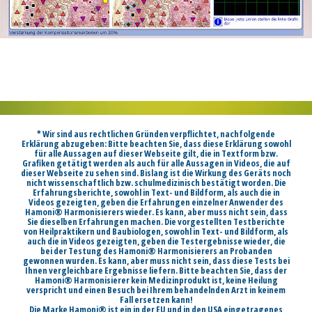
* Wir sind aus rechtlichen Gründen verpflichtet, nachfolgende
Erklärung abzugeben: Bitte beachten Sie, dass diese Erklärung sowohl
für alle Aussagen auf dieser Webseite gilt, die in Textform bzw.
Grafiken getätigt werden als auch für alle Aussagen in Videos, die auf
dieser Webseite zu sehen sind. Bislang ist die Wirkung des Geräts noch
nicht wissenschaftlich bzw. schulmedizinisch bestätigt worden. Die
Erfahrungsberichte, sowohl in Text- und Bildform, als auch die in
Videos gezeigten, geben die Erfahrungen einzelner Anwender des
Hamoni® Harmonisierers wieder. Es kann, aber muss nicht sein, dass
Sie dieselben Erfahrungen machen. Die vorgestellten Testberichte
von Heilpraktikern und Baubiologen, sowohl in Text- und Bildform, als
auch die in Videos gezeigten, geben die Testergebnisse wieder, die
bei der Testung des Hamoni® Harmonisierers an Probanden
gewonnen wurden. Es kann, aber muss nicht sein, dass diese Tests bei
Ihnen vergleichbare Ergebnisse liefern. Bitte beachten Sie, dass der
Hamoni® Harmonisierer kein Medizinprodukt ist, keine Heilung
verspricht und einen Besuch bei Ihrem behandelnden Arzt in keinem
Fall ersetzen kann!
Die Marke Hamoni® ist ein in der EU und in den USA eingetragenes