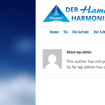
Skip
to
content
Home
5G
Die Gefahr
Der Sc
About
wp-admin
This author has not yet
So far wp-admin has c