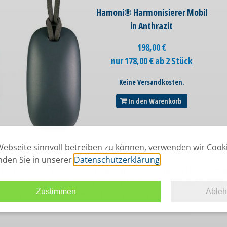
Hamoni® Harmonisierer Mobil
in Anthrazit
198,00
€
nur 178,00 € ab 2 Stück
Keine Versandkosten.
In den Warenkorb
ebseite sinnvoll betreiben zu können, verwenden wir Cook
inden Sie in unserer
Datenschutzerklärung
.
ten Harmonisierern (egal, welcher Typ) erhalten Sie ein strahlungs
UR gratis. Ihr(e) Geschenk(e) können Sie vor dem Checkout (im Schr
Zustimmen
Able
n") frei aus allen verfügbaren Headsets auswählen.