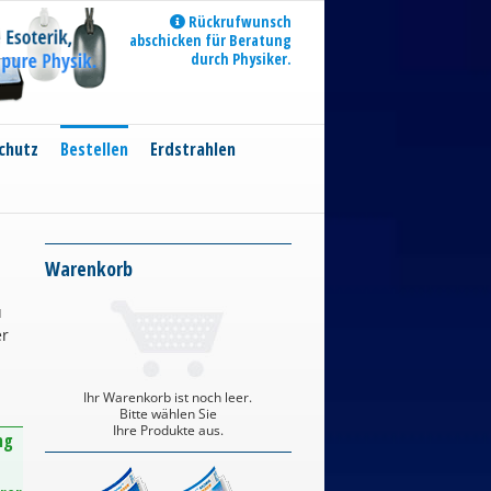
Rückrufwunsch
abschicken für Beratung
durch Physiker.
chutz
Bestellen
Erdstrahlen
Warenkorb
u
er
Ihr Warenkorb ist noch leer.
Bitte wählen Sie
Ihre Produkte aus.
ng