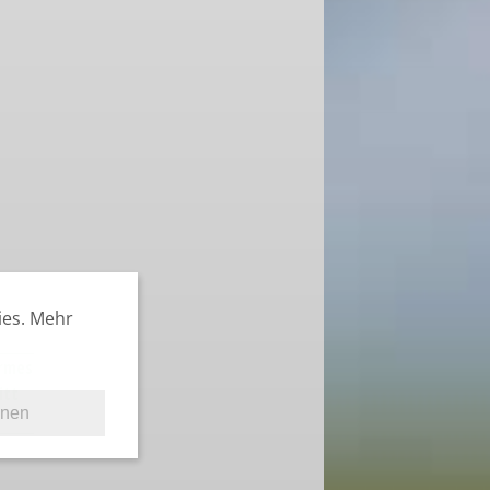
ies. Mehr
armes
itt
hnen