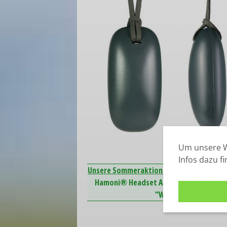
Um unsere W
Infos dazu f
Unsere Sommeraktion 2026:
Pro 2 gekauf
Hamoni® Headset Air im Wert von 45,- E
"Warenkorb überprüfe