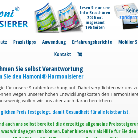
Lesen Sie unsere
Info-Broschüren
2026 mit
insgesamt
196 Seiten
hutz
Praxistipps
Anwendung
Erfahrungsberichte
Mobiler S
Kontakt
hmen Sie selbst Verantwortung
en Sie den Hamoni® Harmonisierer
ie für unsere Strahlenforschung auf. Dabei verpflichten wir uns z
können wegen unserer hohen Entwicklungskosten den Harmonisier
ausowenig wollen wir uns aber auch daran bereichern.
lichen Preis festgelegt, damit Gesundheit für alle leistbar ist.
d auch uns selbst bereitet die derzeitige allgemeine Preissteigeru
was wir dagegen tun können. Daher bieten wir als Hilfe für Sie den