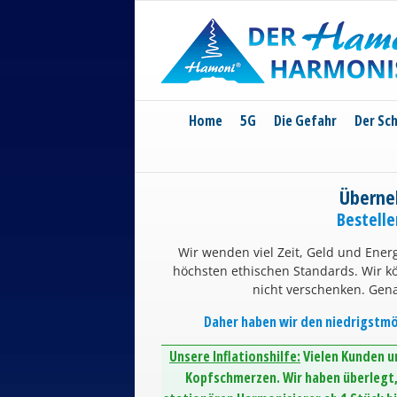
Skip
to
content
Home
5G
Die Gefahr
Der Sc
Überne
Bestell
Wir wenden viel Zeit, Geld und Energ
höchsten ethischen Standards. Wir 
nicht verschenken. Gen
Daher haben wir den niedrigstmög
Unsere Inflationshilfe:
Vielen Kunden un
Kopfschmerzen. Wir haben überlegt, 