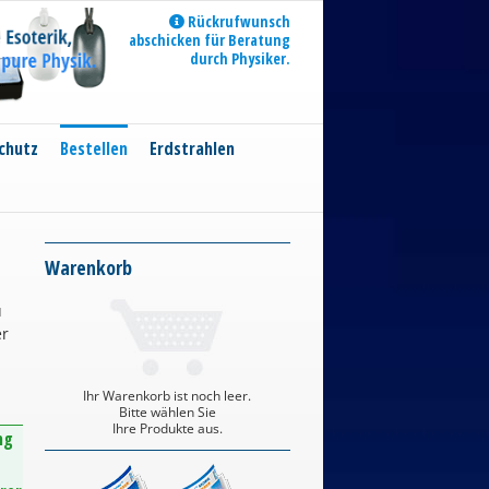
Rückrufwunsch
abschicken für Beratung
durch Physiker.
chutz
Bestellen
Erdstrahlen
Warenkorb
u
er
Ihr Warenkorb ist noch leer.
Bitte wählen Sie
Ihre Produkte aus.
ng