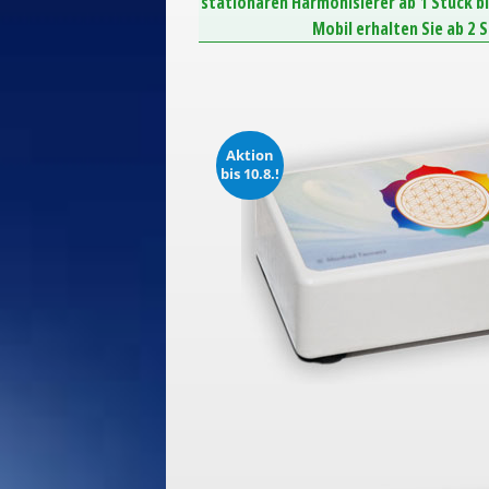
stationären Harmonisierer ab 1 Stück b
Mobil erhalten Sie ab 2 
Aktion
bis 10.8.!