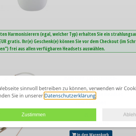
ten Harmonisierern (egal, welcher Typ) erhalten Sie ein strahlungs
UR gratis. Ihr(e) Geschenk(e) können Sie vor dem Checkout (im Schr
n") frei aus allen verfügbaren Headsets auswählen.
Hamoni® Luftschlauch-
Headset Air in Rotgold
ebseite sinnvoll betreiben zu können, verwenden wir Cook
Das strahlungsarme Headset
inden Sie in unserer
Datenschutzerklärung
.
zum Verlieben
45,00
€
Zustimmen
Able
zzgl. Versandkosten
In den Warenkorb