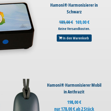
Hamoni® Harmonisierer in
Schwarz
189,00
€
169,00
€
Keine Versandkosten.
In den Warenkorb
Hamoni® Harmonisierer Mobil
in Anthrazit
198,00
€
nur 178,00 € ab 2 Stück