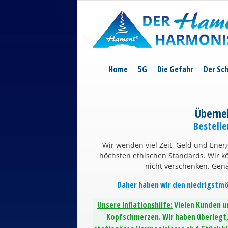
Skip
to
content
Home
5G
Die Gefahr
Der Sc
Überne
Bestell
Wir wenden viel Zeit, Geld und Energ
höchsten ethischen Standards. Wir 
nicht verschenken. Gen
Daher haben wir den niedrigstmög
Unsere Inflationshilfe:
Vielen Kunden un
Kopfschmerzen. Wir haben überlegt, 