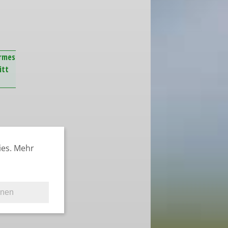
armes
itt
ies. Mehr
hnen