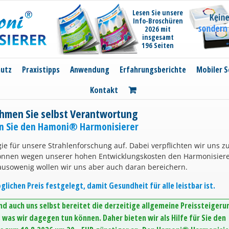
Lesen Sie unsere
Info-Broschüren
2026 mit
insgesamt
196 Seiten
hutz
Praxistipps
Anwendung
Erfahrungsberichte
Mobiler S
Kontakt
hmen Sie selbst Verantwortung
en Sie den Hamoni® Harmonisierer
ie für unsere Strahlenforschung auf. Dabei verpflichten wir uns z
können wegen unserer hohen Entwicklungskosten den Harmonisier
ausowenig wollen wir uns aber auch daran bereichern.
lichen Preis festgelegt, damit Gesundheit für alle leistbar ist.
d auch uns selbst bereitet die derzeitige allgemeine Preissteigeru
was wir dagegen tun können. Daher bieten wir als Hilfe für Sie den