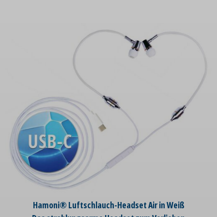
Hamoni® Luftschlauch-Headset Air in Weiß