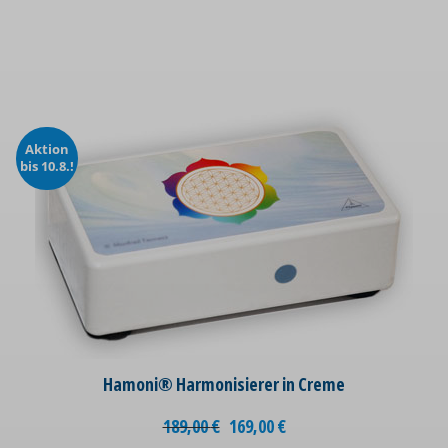
Aktion
bis 10.8.!
Hamoni® Harmonisierer in Creme
189,00
€
169,00
€