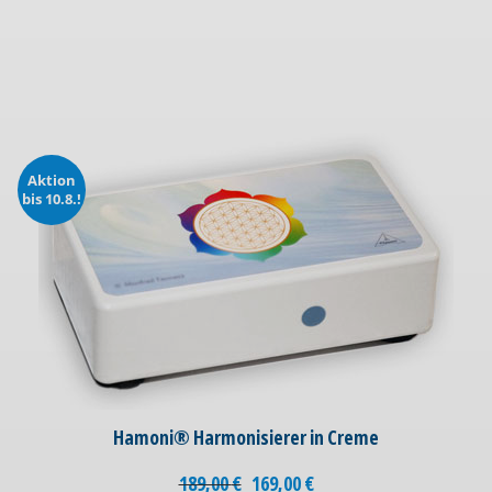
Aktion
bis 10.8.!
Hamoni® Harmonisierer in Creme
189,00
€
169,00
€