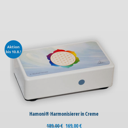
Aktion
bis 10.8.!
Hamoni® Harmonisierer in Creme
189,00
€
169,00
€