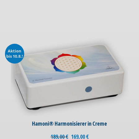
Aktion
bis 10.8.!
Hamoni® Harmonisierer in Creme
189,00
€
169,00
€