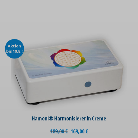
Aktion
bis 10.8.!
Hamoni® Harmonisierer in Creme
189,00
€
169,00
€