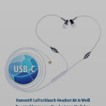
Hamoni® Luftschlauch-Headset Air in Weiß