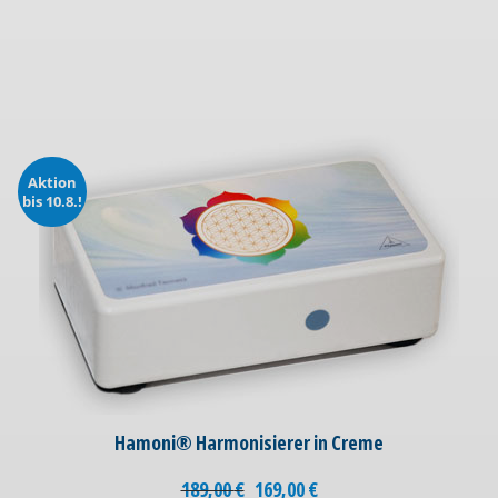
Aktion
bis 10.8.!
Hamoni® Harmonisierer in Creme
189,00
€
169,00
€