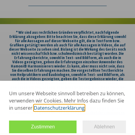
* Wir sind aus rechtlichen Gründen verpflichtet, nachfolgende
Erklärung abzugeben: Bitte beachten Sie, dass diese Erklärung sowohl
für alle Aussagen auf dieser Webseite gilt, die in Textform bzw.
Grafiken getätigt werden als auch für alle Aussagen in Videos, die auf
dieser Webseite zu sehen sind. Bislang ist die Wirkung des Geräts noch
nicht wissenschaftlich bzw. schulmedizinisch bestätigt worden. Die
Erfahrungsberichte, sowohl in Text- und Bildform, als auch die in
Videos gezeigten, geben die Erfahrungen einzelner Anwender des
Hamoni® Harmonisierers wieder. Es kann, aber muss nicht sein, dass
Sie dieselben Erfahrungen machen. Die vorgestellten Testberichte
von Heilpraktikern und Baubiologen, sowohl in Text- und Bildform, als
auch die in Videos gezeigten, geben die Testergebnisse wieder, die
bei der Testung des Hamoni® Harmonisierers an Probanden
gewonnen wurden. Es kann, aber muss nicht sein, dass diese Tests bei
Ihnen vergleichbare Ergebnisse liefern. Bitte beachten Sie, dass der
Um unsere Webseite sinnvoll betreiben zu können,
Hamoni® Harmonisierer kein Medizinprodukt ist, keine Heilung
verspricht und einen Besuch bei Ihrem behandelnden Arzt in keinem
verwenden wir Cookies. Mehr Infos dazu finden Sie
Fall ersetzen kann!
in unserer
Datenschutzerklärung
.
Die Marke Hamoni® ist ein in der EU und in den USA eingetragenes
Warenzeichen. Es gelten unsere
AGB
und
Datenschutzbestimmungen
.
© 1983 — 2026 Hamoni® Forschungsteam
Zustimmen
Ablehnen