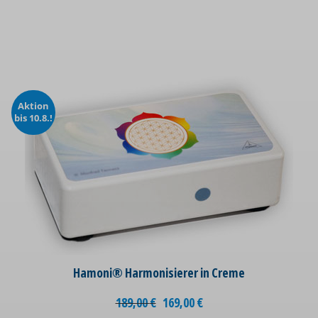
Aktion
bis 10.8.!
Hamoni® Harmonisierer in Creme
189,00
€
169,00
€