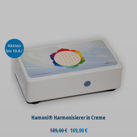
Aktion
bis 10.8.!
Hamoni® Harmonisierer in Creme
189,00
€
169,00
€