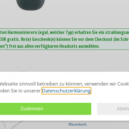
ten Harmonisierern (egal, welcher Typ) erhalten Sie ein strahlungs
UR gratis. Ihr(e) Geschenk(e) können Sie vor dem Checkout (im Schr
n") frei aus allen verfügbaren Headsets auswählen.
Hamoni® Luftschlauch-
Headset Air in Weiß
ebseite sinnvoll betreiben zu können, verwenden wir Cook
Das strahlungsarme Headset
inden Sie in unserer
Datenschutzerklärung
.
zum Verlieben
45,00
€
Zustimmen
Able
In den
Warenkorb