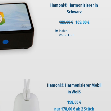
Hamoni® Harmonisierer in
Schwarz
189,00
€
169,00
€
In den
Warenkorb
Hamoni® Harmonisierer Mobil
in Weiß
198,00
€
nur 178,00 € ab 2 Stück