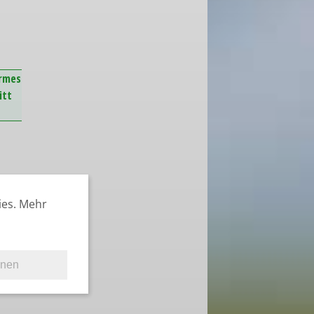
armes
itt
ies. Mehr
hnen