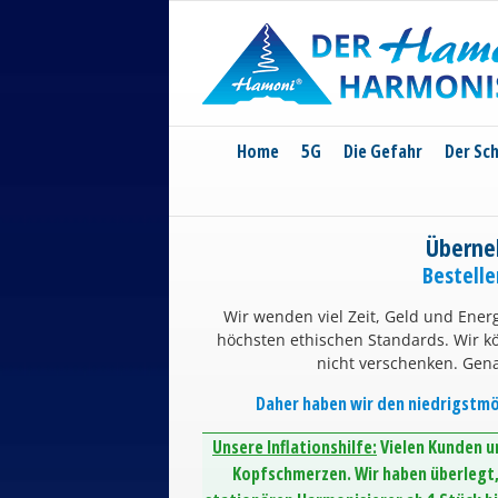
Skip
to
content
Home
5G
Die Gefahr
Der Sc
Überne
Bestell
Wir wenden viel Zeit, Geld und Energ
höchsten ethischen Standards. Wir 
nicht verschenken. Gen
Daher haben wir den niedrigstmög
Unsere Inflationshilfe:
Vielen Kunden un
Kopfschmerzen. Wir haben überlegt, 