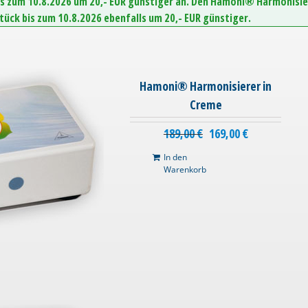
is zum 10.8.2026 um 20,- EUR günstiger an. Den Hamoni® Harmonisie
Stück bis zum 10.8.2026 ebenfalls um 20,- EUR günstiger.
Hamoni® Harmonisierer in
Creme
189,00
€
169,00
€
In den
Warenkorb