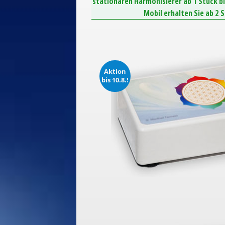
stationären Harmonisierer ab 1 Stück b
Mobil erhalten Sie ab 2 
Aktion
bis 10.8.!