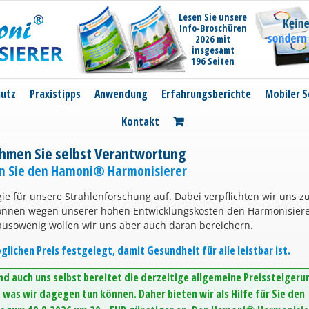
Lesen Sie unsere
Info-Broschüren
2026 mit
insgesamt
196 Seiten
hutz
Praxistipps
Anwendung
Erfahrungsberichte
Mobiler S
Kontakt
hmen Sie selbst Verantwortung
en Sie den Hamoni® Harmonisierer
ie für unsere Strahlenforschung auf. Dabei verpflichten wir uns z
können wegen unserer hohen Entwicklungskosten den Harmonisier
ausowenig wollen wir uns aber auch daran bereichern.
lichen Preis festgelegt, damit Gesundheit für alle leistbar ist.
d auch uns selbst bereitet die derzeitige allgemeine Preissteigeru
was wir dagegen tun können. Daher bieten wir als Hilfe für Sie den