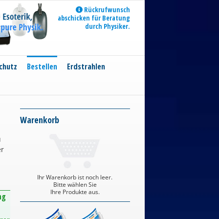
Rückrufwunsch
abschicken für Beratung
durch Physiker.
chutz
Bestellen
Erdstrahlen
Warenkorb
u
er
Ihr Warenkorb ist noch leer.
Bitte wählen Sie
Ihre Produkte aus.
ng