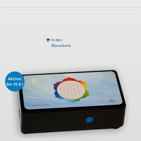
In den
Warenkorb
Aktion
bis 10.8.!