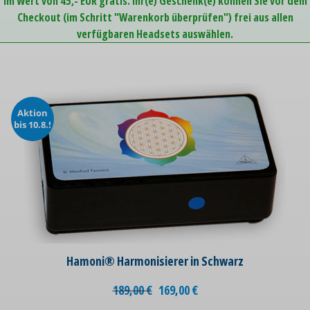
im Wert von 45,- EUR gratis. Ihr(e) Geschenk(e) können Sie vor dem
Checkout (im Schritt "Warenkorb überprüfen") frei aus allen
verfügbaren Headsets auswählen.
Aktion
bis 10.8.!
Hamoni® Harmonisierer in Schwarz
189,00
€
169,00
€