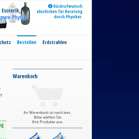
Rückrufwunsch
abschicken für Beratung
durch Physiker.
chutz
Bestellen
Erdstrahlen
Warenkorb
u
er
Ihr Warenkorb ist noch leer.
Bitte wählen Sie
Ihre Produkte aus.
ng