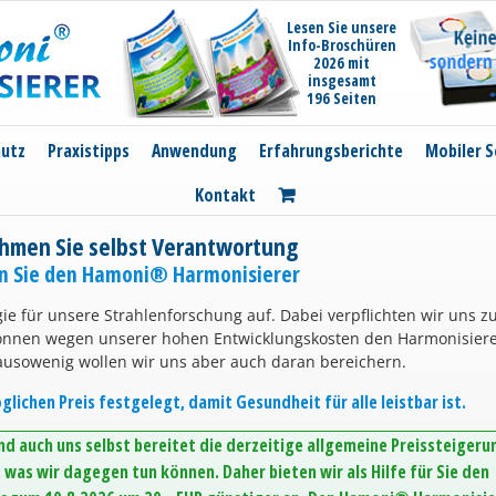
Lesen Sie unsere
Info-Broschüren
2026 mit
insgesamt
196 Seiten
hutz
Praxistipps
Anwendung
Erfahrungsberichte
Mobiler S
Kontakt
hmen Sie selbst Verantwortung
en Sie den Hamoni® Harmonisierer
ie für unsere Strahlenforschung auf. Dabei verpflichten wir uns z
können wegen unserer hohen Entwicklungskosten den Harmonisier
ausowenig wollen wir uns aber auch daran bereichern.
lichen Preis festgelegt, damit Gesundheit für alle leistbar ist.
d auch uns selbst bereitet die derzeitige allgemeine Preissteigeru
was wir dagegen tun können. Daher bieten wir als Hilfe für Sie den