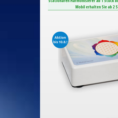
stationären Harmonisierer ab 1 Stück b
Mobil erhalten Sie ab 2 
Aktion
bis 10.8.!