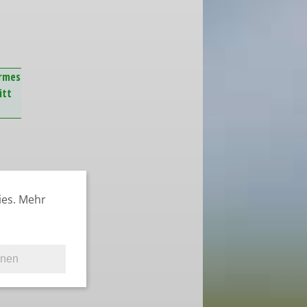
armes
itt
ies. Mehr
hnen