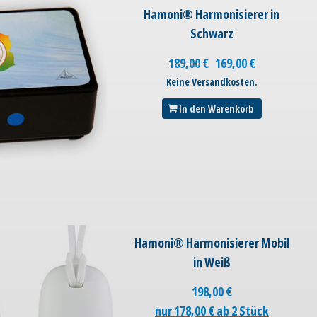
Hamoni® Harmonisierer in
Schwarz
189,00
€
169,00
€
Keine Versandkosten.
In den Warenkorb
Hamoni® Harmonisierer Mobil
in Weiß
198,00
€
nur 178,00 € ab 2 Stück