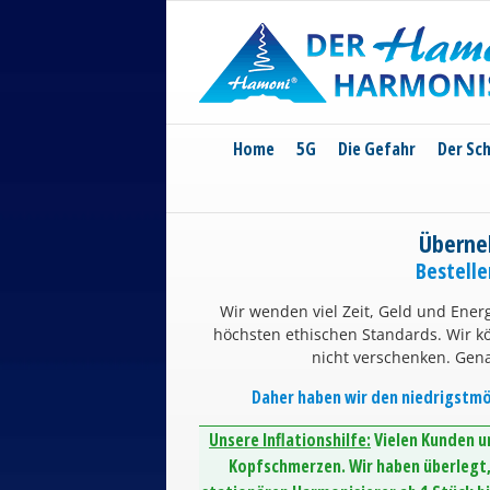
Skip
to
content
Home
5G
Die Gefahr
Der Sc
Überne
Bestell
Wir wenden viel Zeit, Geld und Energ
höchsten ethischen Standards. Wir 
nicht verschenken. Gen
Daher haben wir den niedrigstmög
Unsere Inflationshilfe:
Vielen Kunden un
Kopfschmerzen. Wir haben überlegt, 