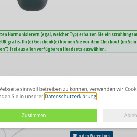
ten Harmonisierern (egal, welcher Typ) erhalten Sie ein strahlungs
UR gratis. Ihr(e) Geschenk(e) können Sie vor dem Checkout (im Schr
n") frei aus allen verfügbaren Headsets auswählen.
Hamoni® Luftschlauch-
Headset Air in Weiß
ebseite sinnvoll betreiben zu können, verwenden wir Cook
Das strahlungsarme Headset
inden Sie in unserer
Datenschutzerklärung
.
zum Verlieben
45,00
€
Zustimmen
Able
zzgl. Versandkosten
In den Warenkorb