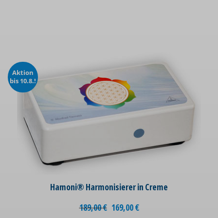
Aktion
bis 10.8.!
Hamoni® Harmonisierer in Creme
189,00
€
169,00
€