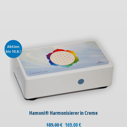
Aktion
bis 10.8.!
Hamoni® Harmonisierer in Creme
189,00
€
169,00
€