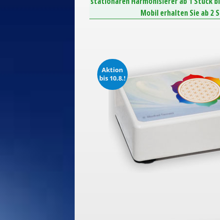
stationären Harmonisierer ab 1 Stück b
Mobil erhalten Sie ab 2 
Aktion
bis 10.8.!