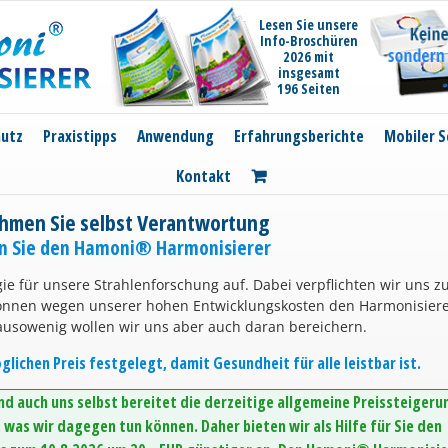
Lesen Sie unsere
Info-Broschüren
2026 mit
insgesamt
196 Seiten
hutz
Praxistipps
Anwendung
Erfahrungsberichte
Mobiler S
Kontakt
hmen Sie selbst Verantwortung
en Sie den Hamoni® Harmonisierer
ie für unsere Strahlenforschung auf. Dabei verpflichten wir uns z
können wegen unserer hohen Entwicklungskosten den Harmonisier
ausowenig wollen wir uns aber auch daran bereichern.
lichen Preis festgelegt, damit Gesundheit für alle leistbar ist.
d auch uns selbst bereitet die derzeitige allgemeine Preissteigeru
was wir dagegen tun können. Daher bieten wir als Hilfe für Sie den