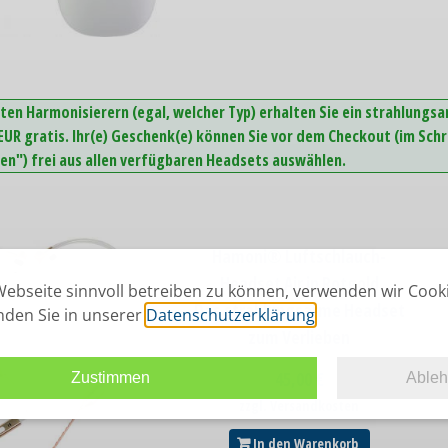
ten Harmonisierern (egal, welcher Typ) erhalten Sie ein strahlungs
UR gratis. Ihr(e) Geschenk(e) können Sie vor dem Checkout (im Schr
n") frei aus allen verfügbaren Headsets auswählen.
Hamoni® Luftschlauch-
Headset Air in Rotgold
ebseite sinnvoll betreiben zu können, verwenden wir Cook
Das strahlungsarme Headset
inden Sie in unserer
Datenschutzerklärung
.
zum Verlieben
45,00
€
Zustimmen
Able
zzgl. Versandkosten
In den Warenkorb