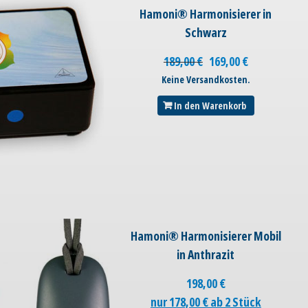
Hamoni® Harmonisierer in
Schwarz
189,00
€
169,00
€
Keine Versandkosten.
In den Warenkorb
Hamoni® Harmonisierer Mobil
in Anthrazit
198,00
€
nur 178,00 € ab 2 Stück