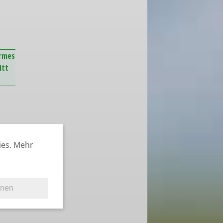
armes
itt
ies. Mehr
hnen