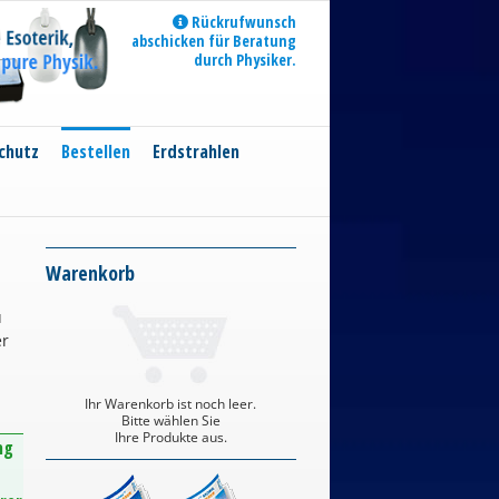
Rückrufwunsch
abschicken für Beratung
durch Physiker.
chutz
Bestellen
Erdstrahlen
Warenkorb
u
er
Ihr Warenkorb ist noch leer.
Bitte wählen Sie
Ihre Produkte aus.
ng