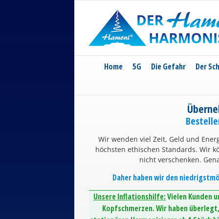
Skip
to
content
Home
5G
Die Gefahr
Der Sc
Überne
Bestell
Wir wenden viel Zeit, Geld und Energ
höchsten ethischen Standards. Wir 
nicht verschenken. Gen
Daher haben wir den niedrigstmög
Unsere Inflationshilfe:
Vielen Kunden un
Kopfschmerzen. Wir haben überlegt, 