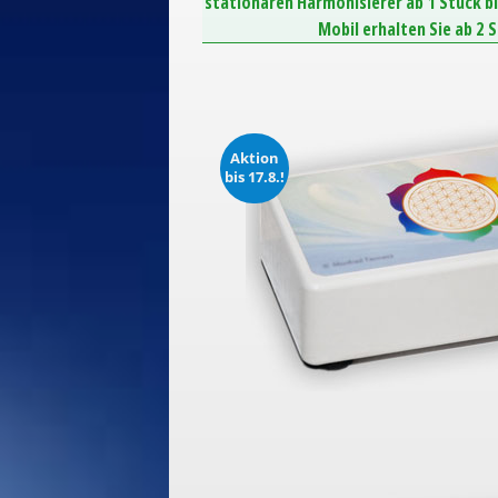
stationären Harmonisierer ab 1 Stück b
Mobil erhalten Sie ab 2 
Aktion
bis 17.8.!