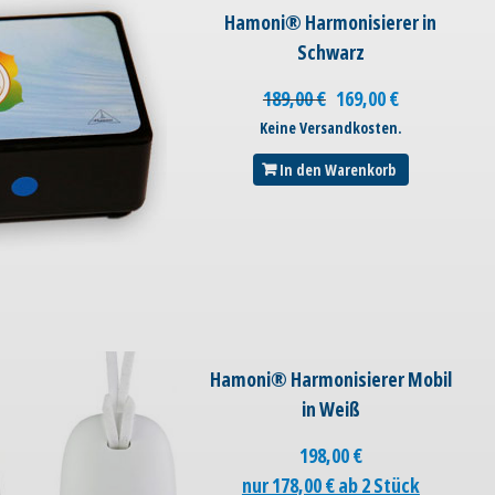
Hamoni® Harmonisierer in
Schwarz
189,00
€
169,00
€
Keine Versandkosten.
In den Warenkorb
Hamoni® Harmonisierer Mobil
in Weiß
198,00
€
nur 178,00 € ab 2 Stück