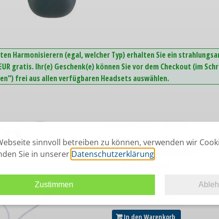
ten Harmonisierern (egal, welcher Typ) erhalten Sie ein strahlungs
UR gratis. Ihr(e) Geschenk(e) können Sie vor dem Checkout (im Schr
n") frei aus allen verfügbaren Headsets auswählen.
Hamoni® Luftschlauch-
Headset Air in Weiß
ebseite sinnvoll betreiben zu können, verwenden wir Cook
Das strahlungsarme Headset
inden Sie in unserer
Datenschutzerklärung
.
zum Verlieben
45,00
€
Zustimmen
Able
zzgl. Versandkosten
In den Warenkorb