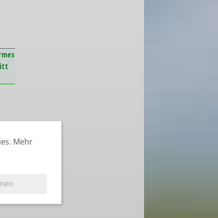
armes
itt
ies. Mehr
hnen