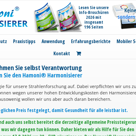
Lesen Sie unsere
Info-Broschüren
2026 mit
insgesamt
196 Seiten
hutz
Praxistipps
Anwendung
Erfahrungsberichte
Mobiler S
Kontakt
hmen Sie selbst Verantwortung
en Sie den Hamoni® Harmonisierer
ie für unsere Strahlenforschung auf. Dabei verpflichten wir uns z
können wegen unserer hohen Entwicklungskosten den Harmonisier
ausowenig wollen wir uns aber auch daran bereichern.
lichen Preis festgelegt, damit Gesundheit für alle leistbar ist.
d auch uns selbst bereitet die derzeitige allgemeine Preissteigeru
was wir dagegen tun können. Daher bieten wir als Hilfe für Sie den