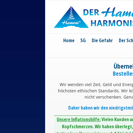
Skip
to
content
Home
5G
Die Gefahr
Der Sc
Überne
Bestell
Wir wenden viel Zeit, Geld und Energ
höchsten ethischen Standards. Wir 
nicht verschenken. Gen
Daher haben wir den niedrigstmög
Unsere Inflationshilfe:
Vielen Kunden un
Kopfschmerzen. Wir haben überlegt, 