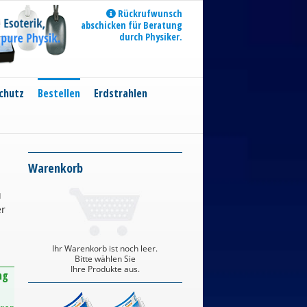
Rückrufwunsch
abschicken für Beratung
durch Physiker.
chutz
Bestellen
Erdstrahlen
Warenkorb
u
er
Ihr Warenkorb ist noch leer.
Bitte wählen Sie
Ihre Produkte aus.
ng