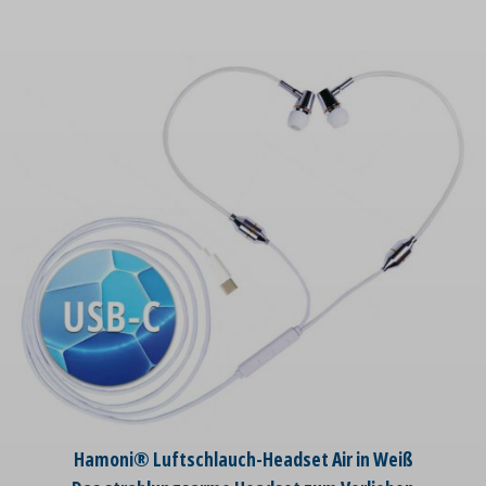
Hamoni® Luftschlauch-Headset Air in Weiß