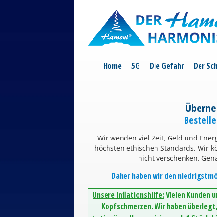
Skip
to
content
Home
5G
Die Gefahr
Der Sc
Überne
Bestell
Wir wenden viel Zeit, Geld und Energ
höchsten ethischen Standards. Wir 
nicht verschenken. Gen
Daher haben wir den niedrigstmög
Unsere Inflationshilfe:
Vielen Kunden un
Kopfschmerzen. Wir haben überlegt, 