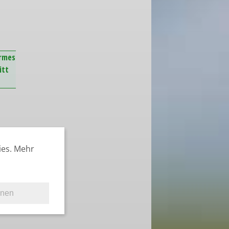
armes
itt
ies. Mehr
hnen