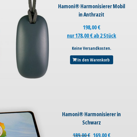
Hamoni® Harmonisierer Mobil
in Anthrazit
198,00
€
nur 178,00 € ab 2 Stück
Keine Versandkosten.
In den Warenkorb
Hamoni® Harmonisierer in
Schwarz
189,00
€
169,00
€