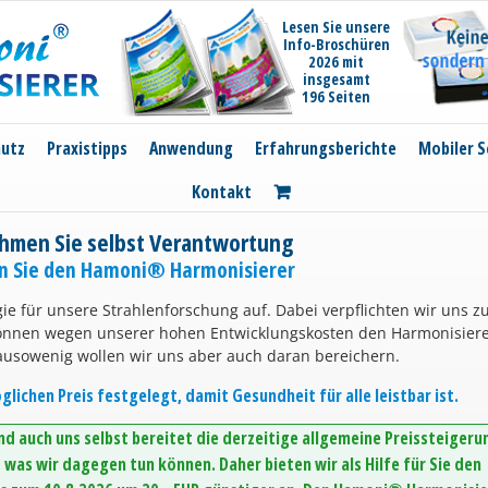
Lesen Sie unsere
Info-Broschüren
2026 mit
insgesamt
196 Seiten
hutz
Praxistipps
Anwendung
Erfahrungsberichte
Mobiler S
Kontakt
hmen Sie selbst Verantwortung
en Sie den Hamoni® Harmonisierer
ie für unsere Strahlenforschung auf. Dabei verpflichten wir uns z
können wegen unserer hohen Entwicklungskosten den Harmonisier
ausowenig wollen wir uns aber auch daran bereichern.
lichen Preis festgelegt, damit Gesundheit für alle leistbar ist.
d auch uns selbst bereitet die derzeitige allgemeine Preissteigeru
was wir dagegen tun können. Daher bieten wir als Hilfe für Sie den