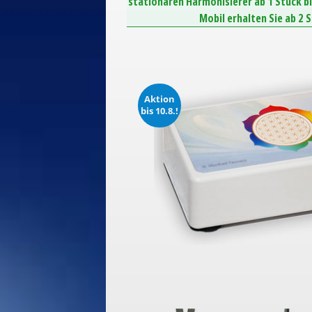
stationären Harmonisierer ab 1 Stück b
Mobil erhalten Sie ab 2 
Aktion
bis 10.8.!