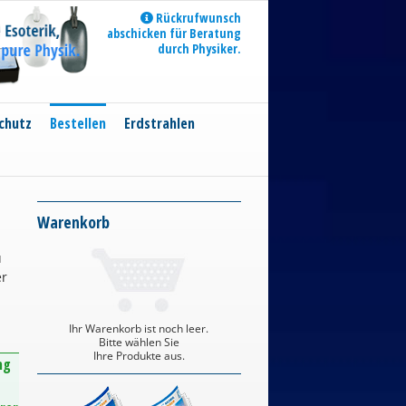
Rückrufwunsch
abschicken für Beratung
durch Physiker.
chutz
Bestellen
Erdstrahlen
Warenkorb
u
er
Ihr Warenkorb ist noch leer.
Bitte wählen Sie
Ihre Produkte aus.
ng