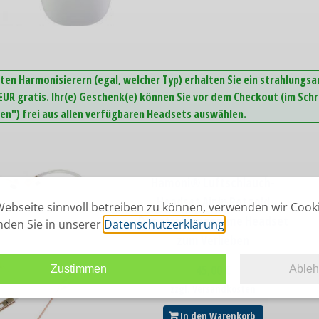
ten Harmonisierern (egal, welcher Typ) erhalten Sie ein strahlungs
UR gratis. Ihr(e) Geschenk(e) können Sie vor dem Checkout (im Schr
n") frei aus allen verfügbaren Headsets auswählen.
Hamoni® Luftschlauch-
Headset Air in Rotgold
ebseite sinnvoll betreiben zu können, verwenden wir Cook
Das strahlungsarme Headset
inden Sie in unserer
Datenschutzerklärung
.
zum Verlieben
45,00
€
Zustimmen
Able
zzgl. Versandkosten
In den Warenkorb