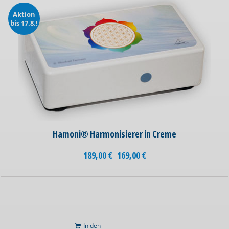
Aktion
bis 17.8.!
Hamoni® Harmonisierer in Creme
189,00
€
169,00
€
In den