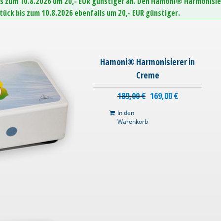
is zum 10.8.2026 um 20,- EUR günstiger an. Den Hamoni® Harmonisie
Stück bis zum 10.8.2026 ebenfalls um 20,- EUR günstiger.
Hamoni® Harmonisierer in
Creme
189,00
€
169,00
€
In den
Warenkorb