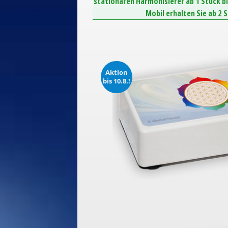
stationären Harmonisierer ab 1 Stück b
Mobil erhalten Sie ab 2 
Aktion
bis 10.8.!