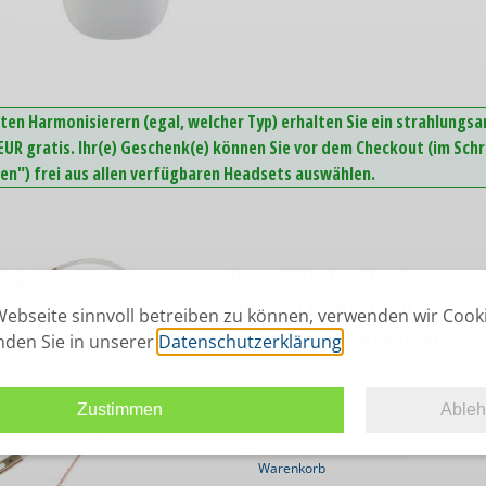
ten Harmonisierern (egal, welcher Typ) erhalten Sie ein strahlungs
UR gratis. Ihr(e) Geschenk(e) können Sie vor dem Checkout (im Schr
n") frei aus allen verfügbaren Headsets auswählen.
Hamoni® Luftschlauch-
Headset Air in Rotgold
ebseite sinnvoll betreiben zu können, verwenden wir Cook
Das strahlungsarme Headset
inden Sie in unserer
Datenschutzerklärung
.
zum Verlieben
45,00
€
Zustimmen
Able
In den
Warenkorb