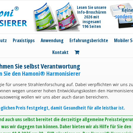
Lesen Sie unsere
Info-Broschüren
2026 mit
insgesamt
196 Seiten
hutz
Praxistipps
Anwendung
Erfahrungsberichte
Mobiler S
Kontakt
hmen Sie selbst Verantwortung
en Sie den Hamoni® Harmonisierer
ie für unsere Strahlenforschung auf. Dabei verpflichten wir uns z
können wegen unserer hohen Entwicklungskosten den Harmonisier
ausowenig wollen wir uns aber auch daran bereichern.
lichen Preis festgelegt, damit Gesundheit für alle leistbar ist.
d auch uns selbst bereitet die derzeitige allgemeine Preissteigeru
was wir dagegen tun können. Daher bieten wir als Hilfe für Sie den