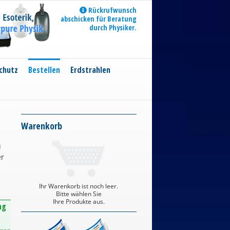
Rückrufwunsch
abschicken für Beratung
durch Physiker.
chutz
Bestellen
Erdstrahlen
Warenkorb
u
er
Ihr Warenkorb ist noch leer.
Bitte wählen Sie
Ihre Produkte aus.
ng