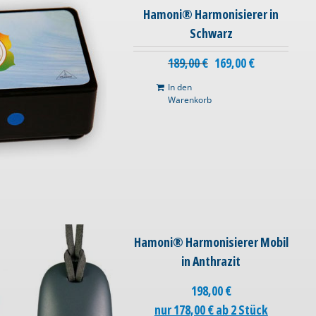
Hamoni® Harmonisierer in
Schwarz
189,00
€
169,00
€
In den
Warenkorb
Hamoni® Harmonisierer Mobil
in Anthrazit
198,00
€
nur 178,00 € ab 2 Stück