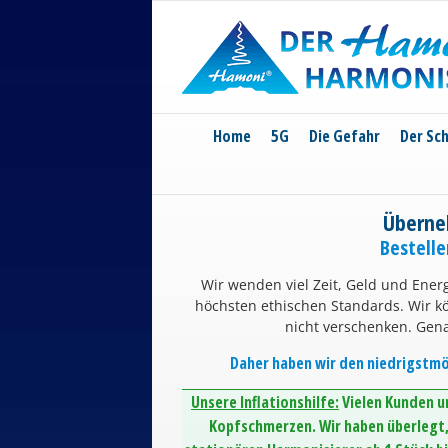
Skip
to
content
Home
5G
Die Gefahr
Der Sc
Überne
Bestell
Wir wenden viel Zeit, Geld und Energ
höchsten ethischen Standards. Wir 
nicht verschenken. Gen
Daher haben wir den niedrigstmög
Unsere Inflationshilfe:
Vielen Kunden un
Kopfschmerzen. Wir haben überlegt, 