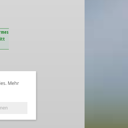
armes
itt
ies. Mehr
hnen