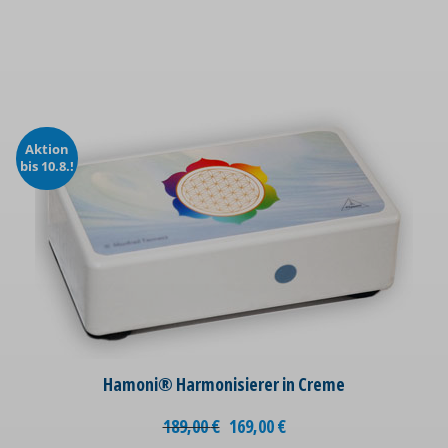
Aktion
bis 10.8.!
Hamoni® Harmonisierer in Creme
189,00
€
169,00
€