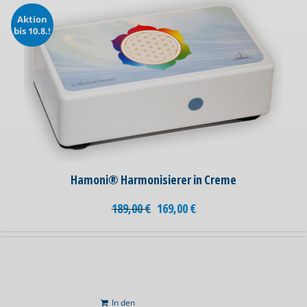
Aktion
bis 10.8.!
Hamoni® Harmonisierer in Creme
189,00
€
169,00
€
In den