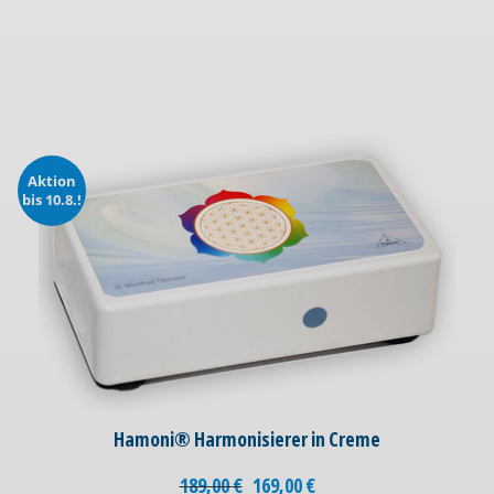
Aktion
bis 10.8.!
Hamoni® Harmonisierer in Creme
189,00
€
169,00
€