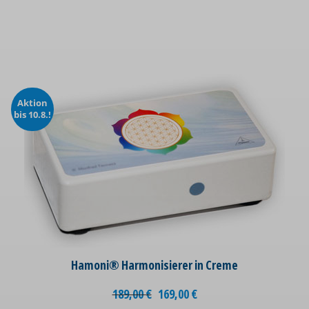
Aktion
bis 10.8.!
Hamoni® Harmonisierer in Creme
189,00
€
169,00
€