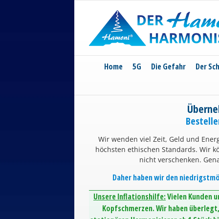
Skip
to
content
Home
5G
Die Gefahr
Der Sc
Überne
Bestell
Wir wenden viel Zeit, Geld und Energ
höchsten ethischen Standards. Wir 
nicht verschenken. Gen
Daher haben wir den niedrigstmög
Unsere Inflationshilfe:
Vielen Kunden un
Kopfschmerzen. Wir haben überlegt, 