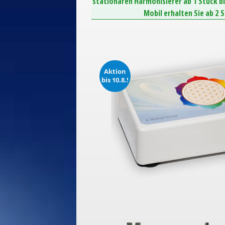
stationären Harmonisierer ab 1 Stück b
Mobil erhalten Sie ab 2 
Aktion
bis 10.8.!