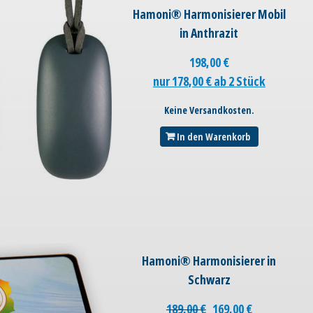
Hamoni® Harmonisierer Mobil
in Anthrazit
198,00
€
nur 178,00 € ab 2 Stück
Keine Versandkosten.
In den Warenkorb
Hamoni® Harmonisierer in
Schwarz
189,00
€
169,00
€