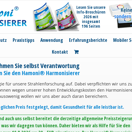
Lesen Sie unsere
Info-Broschüren
2026 mit
insgesamt
196 Seiten
hutz
Praxistipps
Anwendung
Erfahrungsberichte
Mobiler S
Kontakt
hmen Sie selbst Verantwortung
en Sie den Hamoni® Harmonisierer
ie für unsere Strahlenforschung auf. Dabei verpflichten wir uns z
können wegen unserer hohen Entwicklungskosten den Harmonisier
ausowenig wollen wir uns aber auch daran bereichern.
lichen Preis festgelegt, damit Gesundheit für alle leistbar ist.
d auch uns selbst bereitet die derzeitige allgemeine Preissteigeru
was wir dagegen tun können. Daher bieten wir als Hilfe für Sie den