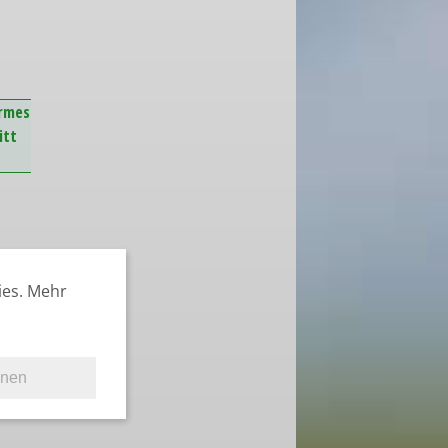
armes
itt
ies. Mehr
hnen