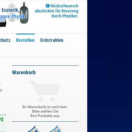
Rückrufwunsch
abschicken für Beratung
durch Physiker.
chutz
Bestellen
Erdstrahlen
Warenkorb
u
er
Ihr Warenkorb ist noch leer.
Bitte wählen Sie
Ihre Produkte aus.
ng