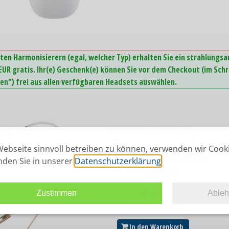
ten Harmonisierern (egal, welcher Typ) erhalten Sie ein strahlungs
UR gratis. Ihr(e) Geschenk(e) können Sie vor dem Checkout (im Schr
n") frei aus allen verfügbaren Headsets auswählen.
Hamoni® Luftschlauch-
Headset Air in Rotgold
ebseite sinnvoll betreiben zu können, verwenden wir Cook
Das strahlungsarme Headset
inden Sie in unserer
Datenschutzerklärung
.
zum Verlieben
45,00
€
Zustimmen
Able
zzgl. Versandkosten
In den Warenkorb