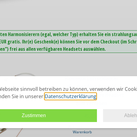
ten Harmonisierern (egal, welcher Typ) erhalten Sie ein strahlungs
UR gratis. Ihr(e) Geschenk(e) können Sie vor dem Checkout (im Schr
n") frei aus allen verfügbaren Headsets auswählen.
Hamoni® Luftschlauch-
Headset Air in Rotgold
ebseite sinnvoll betreiben zu können, verwenden wir Cook
Das strahlungsarme Headset
inden Sie in unserer
Datenschutzerklärung
.
zum Verlieben
45,00
€
Zustimmen
Able
In den
Warenkorb