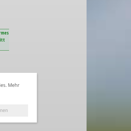
armes
itt
ies. Mehr
hnen