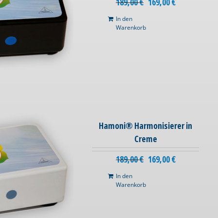
189,00
€
169,00
€
In den
Warenkorb
Hamoni® Harmonisierer in
Creme
189,00
€
169,00
€
In den
Warenkorb