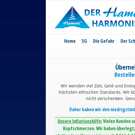
Skip
to
content
Home
5G
Die Gefahr
Der Sc
Überne
Bestell
Wir wenden viel Zeit, Geld und Energ
höchsten ethischen Standards. Wir 
nicht verschenken. Gen
Daher haben wir den niedrigstmög
Unsere Inflationshilfe:
Vielen Kunden un
Kopfschmerzen. Wir haben überlegt, 