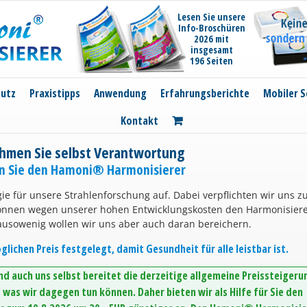
Lesen Sie unsere
Info-Broschüren
2026 mit
insgesamt
196 Seiten
hutz
Praxistipps
Anwendung
Erfahrungsberichte
Mobiler S
Kontakt
hmen Sie selbst Verantwortung
en Sie den Hamoni® Harmonisierer
ie für unsere Strahlenforschung auf. Dabei verpflichten wir uns z
können wegen unserer hohen Entwicklungskosten den Harmonisier
ausowenig wollen wir uns aber auch daran bereichern.
lichen Preis festgelegt, damit Gesundheit für alle leistbar ist.
d auch uns selbst bereitet die derzeitige allgemeine Preissteigeru
was wir dagegen tun können. Daher bieten wir als Hilfe für Sie den