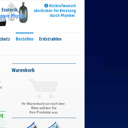
Rückrufwunsch
abschicken für Beratung
durch Physiker.
chutz
Bestellen
Erdstrahlen
Warenkorb
u
er
Ihr Warenkorb ist noch leer.
Bitte wählen Sie
Ihre Produkte aus.
ng