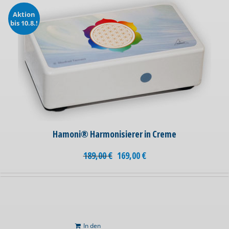
Aktion
bis 10.8.!
Hamoni® Harmonisierer in Creme
189,00
€
169,00
€
In den