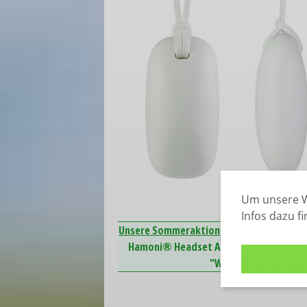
Um unsere W
Infos dazu f
Unsere Sommeraktion 2026:
Pro 2 gekauf
Hamoni® Headset Air im Wert von 45,- E
"Warenkorb überprüfe