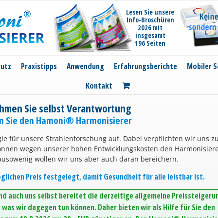
Lesen Sie unsere
Info-Broschüren
2026 mit
insgesamt
196 Seiten
hutz
Praxistipps
Anwendung
Erfahrungsberichte
Mobiler S
Kontakt
hmen Sie selbst Verantwortung
en Sie den Hamoni® Harmonisierer
ie für unsere Strahlenforschung auf. Dabei verpflichten wir uns z
können wegen unserer hohen Entwicklungskosten den Harmonisier
ausowenig wollen wir uns aber auch daran bereichern.
lichen Preis festgelegt, damit Gesundheit für alle leistbar ist.
d auch uns selbst bereitet die derzeitige allgemeine Preissteigeru
was wir dagegen tun können. Daher bieten wir als Hilfe für Sie den