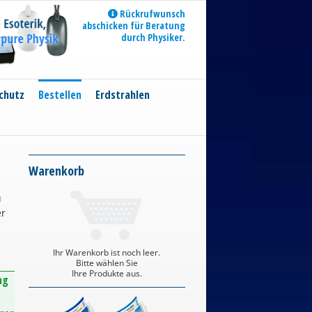
Rückrufwunsch
abschicken für Beratung
durch Physiker.
chutz
Bestellen
Erdstrahlen
Warenkorb
u
er
Ihr Warenkorb ist noch leer.
Bitte wählen Sie
Ihre Produkte aus.
ng