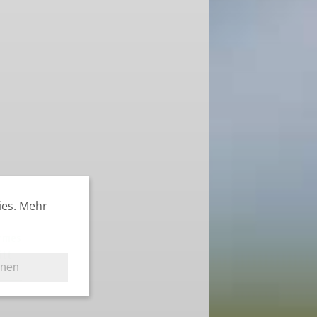
ies. Mehr
armes
itt
hnen