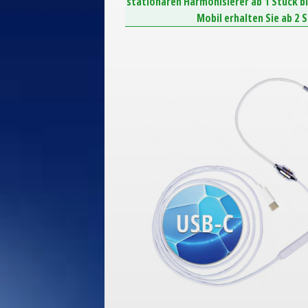
stationären Harmonisierer ab 1 Stück b
Mobil erhalten Sie ab 2 