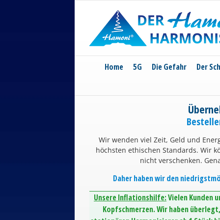
Skip
to
content
Home
5G
Die Gefahr
Der Sc
Überne
Bestell
Wir wenden viel Zeit, Geld und Energ
höchsten ethischen Standards. Wir 
nicht verschenken. Gen
Daher haben wir den niedrigstmög
Unsere Inflationshilfe:
Vielen Kunden un
Kopfschmerzen. Wir haben überlegt, 