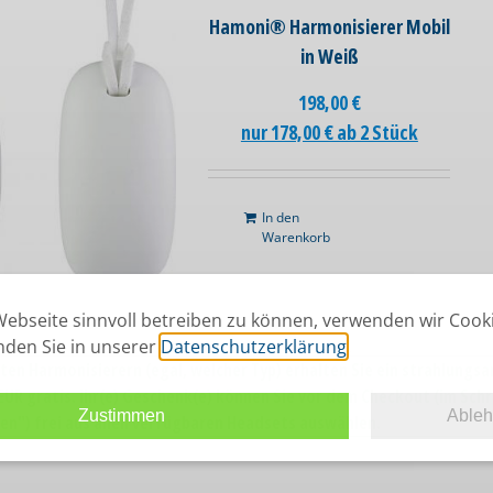
Hamoni® Harmonisierer Mobil
in Weiß
198,00
€
nur 178,00 € ab 2 Stück
In den
Warenkorb
ebseite sinnvoll betreiben zu können, verwenden wir Cook
inden Sie in unserer
Datenschutzerklärung
.
ten Harmonisierern (egal, welcher Typ) erhalten Sie ein strahlungs
UR gratis. Ihr(e) Geschenk(e) können Sie vor dem Checkout (im Schr
Zustimmen
Able
n") frei aus allen verfügbaren Headsets auswählen.