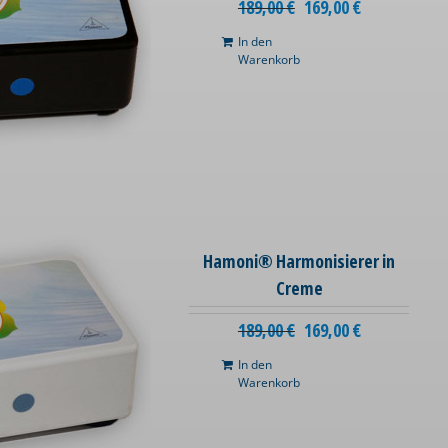
189,00
€
169,00
€
In den
Warenkorb
Hamoni® Harmonisierer in
Creme
189,00
€
169,00
€
In den
Warenkorb