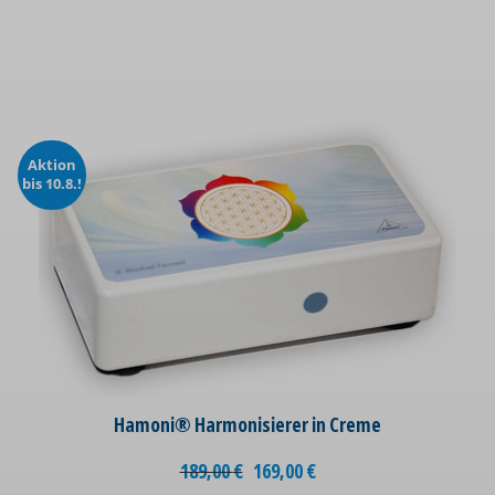
Aktion
bis 10.8.!
Hamoni® Harmonisierer in Creme
189,00
€
169,00
€