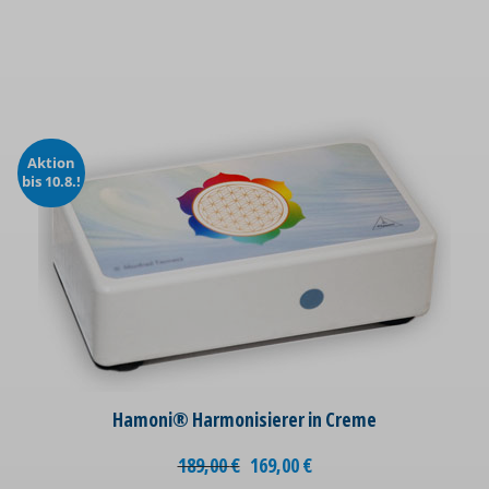
Aktion
bis 10.8.!
Hamoni® Harmonisierer in Creme
189,00
€
169,00
€