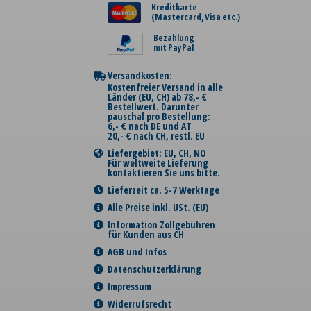
Kreditkarte
(Mastercard, Visa etc.)
Bezahlung
mit PayPal
Versandkosten:
Kostenfreier Versand in alle
Länder (EU, CH) ab 78,- €
Bestellwert. Darunter
pauschal pro Bestellung:
6,- € nach DE und AT
20,- € nach CH, restl. EU
Liefergebiet: EU, CH, NO
Für weltweite Lieferung
kontaktieren Sie uns bitte.
Lieferzeit ca. 5-7 Werktage
Alle Preise inkl. USt. (EU)
Information Zollgebühren
für Kunden aus CH
AGB und Infos
Datenschutzerklärung
Impressum
Widerrufsrecht