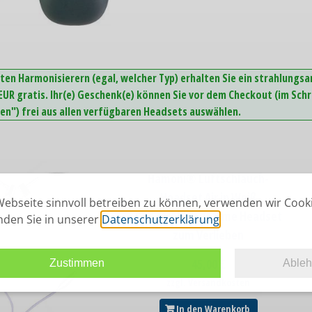
ten Harmonisierern (egal, welcher Typ) erhalten Sie ein strahlungs
UR gratis. Ihr(e) Geschenk(e) können Sie vor dem Checkout (im Schr
n") frei aus allen verfügbaren Headsets auswählen.
Hamoni® Luftschlauch-
Headset Air in Weiß
ebseite sinnvoll betreiben zu können, verwenden wir Cook
Das strahlungsarme Headset
inden Sie in unserer
Datenschutzerklärung
.
zum Verlieben
45,00
€
Zustimmen
Able
zzgl. Versandkosten
In den Warenkorb