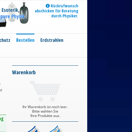
Rückrufwunsch
abschicken für Beratung
durch Physiker.
chutz
Bestellen
Erdstrahlen
Warenkorb
u
er
Ihr Warenkorb ist noch leer.
Bitte wählen Sie
Ihre Produkte aus.
ng