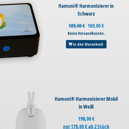
Hamoni® Harmonisierer in
Schwarz
189,00
€
169,00
€
Keine Versandkosten.
In den Warenkorb
Hamoni® Harmonisierer Mobil
in Weiß
198,00
€
nur 178,00 € ab 2 Stück