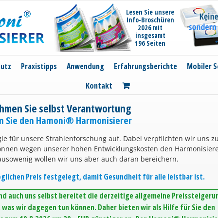
Lesen Sie unsere
Info-Broschüren
2026 mit
insgesamt
196 Seiten
hutz
Praxistipps
Anwendung
Erfahrungsberichte
Mobiler S
Kontakt
hmen Sie selbst Verantwortung
en Sie den Hamoni® Harmonisierer
ie für unsere Strahlenforschung auf. Dabei verpflichten wir uns z
können wegen unserer hohen Entwicklungskosten den Harmonisier
ausowenig wollen wir uns aber auch daran bereichern.
lichen Preis festgelegt, damit Gesundheit für alle leistbar ist.
d auch uns selbst bereitet die derzeitige allgemeine Preissteigeru
was wir dagegen tun können. Daher bieten wir als Hilfe für Sie den