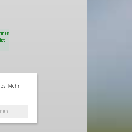
armes
itt
ies. Mehr
hnen