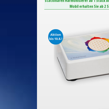
stationären Harmonisierer ab 1 Stück b
Mobil erhalten Sie ab 2 
Aktion
bis 10.8.!