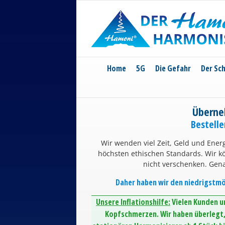
Skip
to
content
Home
5G
Die Gefahr
Der Sc
Überne
Bestell
Wir wenden viel Zeit, Geld und Energ
höchsten ethischen Standards. Wir 
nicht verschenken. Gen
Daher haben wir den niedrigstmög
Unsere Inflationshilfe:
Vielen Kunden un
Kopfschmerzen. Wir haben überlegt, 