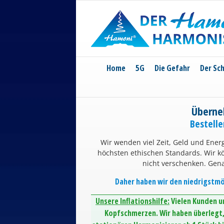
Skip
to
content
Home
5G
Die Gefahr
Der Sc
Überne
Bestell
Wir wenden viel Zeit, Geld und Energ
höchsten ethischen Standards. Wir 
nicht verschenken. Gen
Daher haben wir den niedrigstmög
Unsere Inflationshilfe:
Vielen Kunden un
Kopfschmerzen. Wir haben überlegt, 