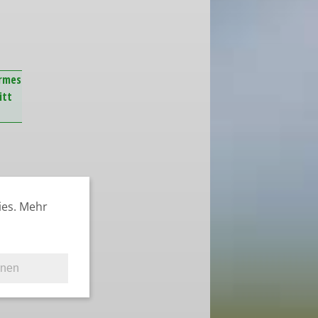
armes
itt
ies. Mehr
hnen