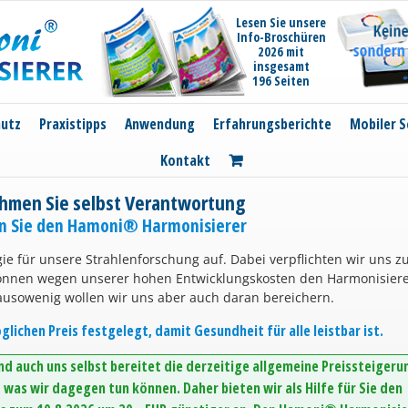
Lesen Sie unsere
Info-Broschüren
2026 mit
insgesamt
196 Seiten
hutz
Praxistipps
Anwendung
Erfahrungsberichte
Mobiler S
Kontakt
hmen Sie selbst Verantwortung
en Sie den Hamoni® Harmonisierer
ie für unsere Strahlenforschung auf. Dabei verpflichten wir uns z
können wegen unserer hohen Entwicklungskosten den Harmonisier
ausowenig wollen wir uns aber auch daran bereichern.
lichen Preis festgelegt, damit Gesundheit für alle leistbar ist.
d auch uns selbst bereitet die derzeitige allgemeine Preissteigeru
was wir dagegen tun können. Daher bieten wir als Hilfe für Sie den