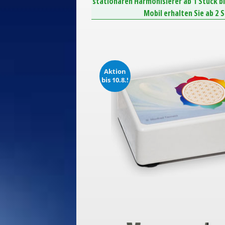
stationären Harmonisierer ab 1 Stück b
Mobil erhalten Sie ab 2 
Aktion
bis 10.8.!