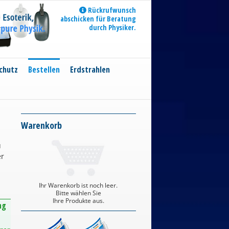
Rückrufwunsch
abschicken für Beratung
durch Physiker.
chutz
Bestellen
Erdstrahlen
Warenkorb
u
er
Ihr Warenkorb ist noch leer.
Bitte wählen Sie
Ihre Produkte aus.
ng