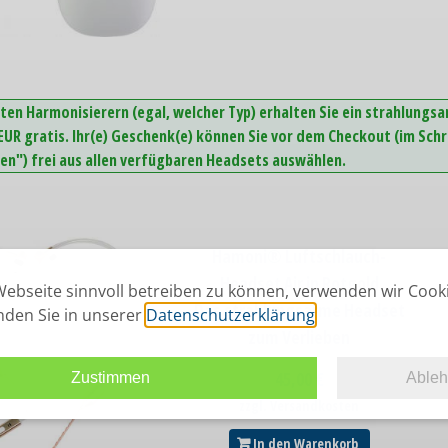
ten Harmonisierern (egal, welcher Typ) erhalten Sie ein strahlungs
UR gratis. Ihr(e) Geschenk(e) können Sie vor dem Checkout (im Schr
n") frei aus allen verfügbaren Headsets auswählen.
Hamoni® Luftschlauch-
Headset Air in Rotgold
ebseite sinnvoll betreiben zu können, verwenden wir Cook
Das strahlungsarme Headset
inden Sie in unserer
Datenschutzerklärung
.
zum Verlieben
45,00
€
Zustimmen
Able
zzgl. Versandkosten
In den Warenkorb