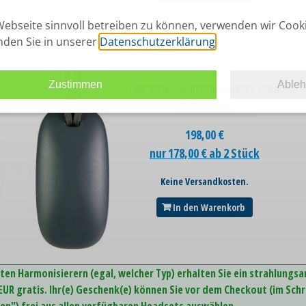
ebseite sinnvoll betreiben zu können, verwenden wir Cook
inden Sie in unserer
Datenschutzerklärung
.
Zustimmen
Able
Hamoni® Harmonisierer Mobil
in Anthrazit
198,00
€
nur 178,00 € ab 2 Stück
Keine Versandkosten.
In den Warenkorb
ten Harmonisierern (egal, welcher Typ) erhalten Sie ein strahlungs
UR gratis. Ihr(e) Geschenk(e) können Sie vor dem Checkout (im Schr
n") frei aus allen verfügbaren Headsets auswählen.