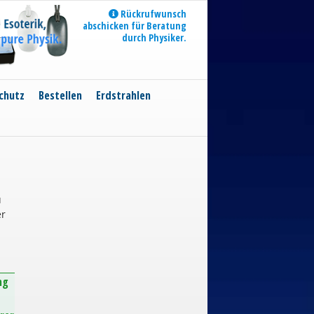
Rückrufwunsch
abschicken für Beratung
durch Physiker.
chutz
Bestellen
Erdstrahlen
u
er
ng