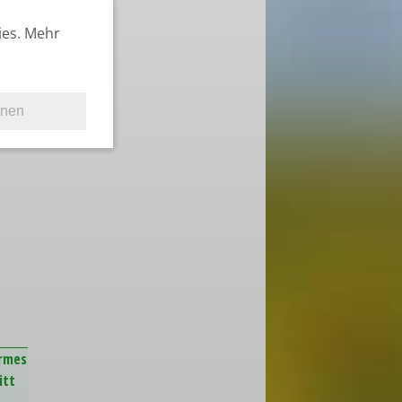
ies. Mehr
hnen
armes
itt