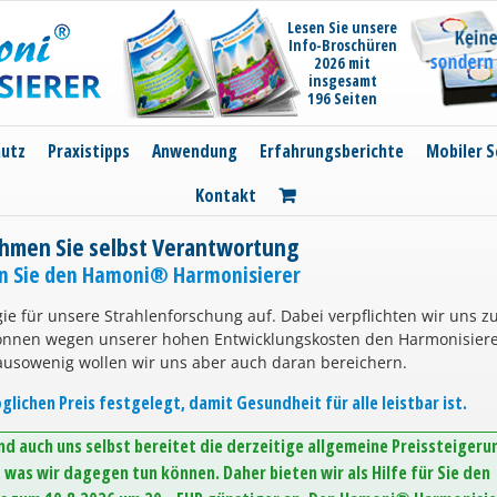
Lesen Sie unsere
Info-Broschüren
2026 mit
insgesamt
196 Seiten
hutz
Praxistipps
Anwendung
Erfahrungsberichte
Mobiler S
Kontakt
hmen Sie selbst Verantwortung
en Sie den Hamoni® Harmonisierer
ie für unsere Strahlenforschung auf. Dabei verpflichten wir uns z
können wegen unserer hohen Entwicklungskosten den Harmonisier
ausowenig wollen wir uns aber auch daran bereichern.
lichen Preis festgelegt, damit Gesundheit für alle leistbar ist.
d auch uns selbst bereitet die derzeitige allgemeine Preissteigeru
was wir dagegen tun können. Daher bieten wir als Hilfe für Sie den