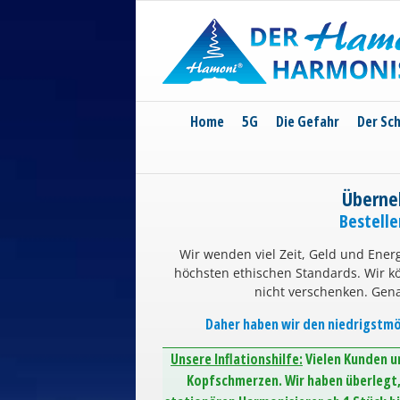
Skip
to
content
Home
5G
Die Gefahr
Der Sc
Überne
Bestell
Wir wenden viel Zeit, Geld und Energ
höchsten ethischen Standards. Wir 
nicht verschenken. Gen
Daher haben wir den niedrigstmög
Unsere Inflationshilfe:
Vielen Kunden un
Kopfschmerzen. Wir haben überlegt, 