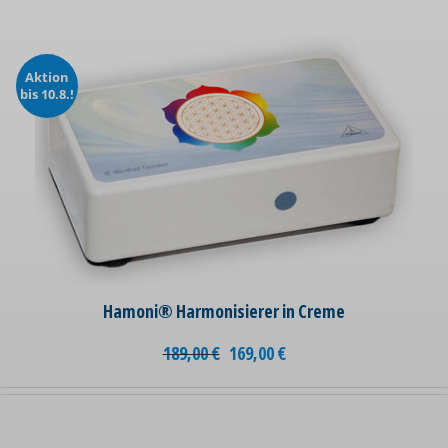
Aktion
bis 10.8.!
Hamoni® Harmonisierer in Creme
189,00
€
169,00
€