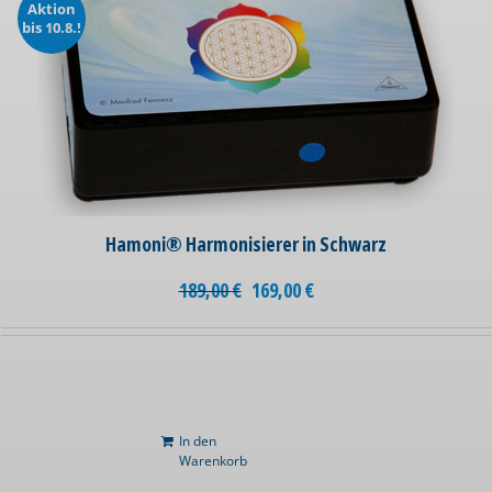
Aktion
bis 10.8.!
Hamoni® Harmonisierer in Schwarz
189,00
€
169,00
€
In den
Warenkorb