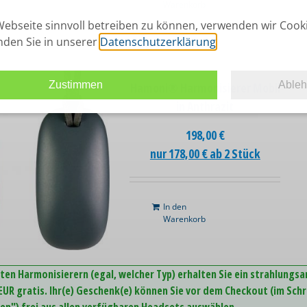
Warenkorb
ebseite sinnvoll betreiben zu können, verwenden wir Cook
inden Sie in unserer
Datenschutzerklärung
.
Zustimmen
Able
Hamoni® Harmonisierer Mobil
in Anthrazit
198,00
€
nur 178,00 € ab 2 Stück
In den
Warenkorb
ten Harmonisierern (egal, welcher Typ) erhalten Sie ein strahlungs
UR gratis. Ihr(e) Geschenk(e) können Sie vor dem Checkout (im Schr
n") frei aus allen verfügbaren Headsets auswählen.