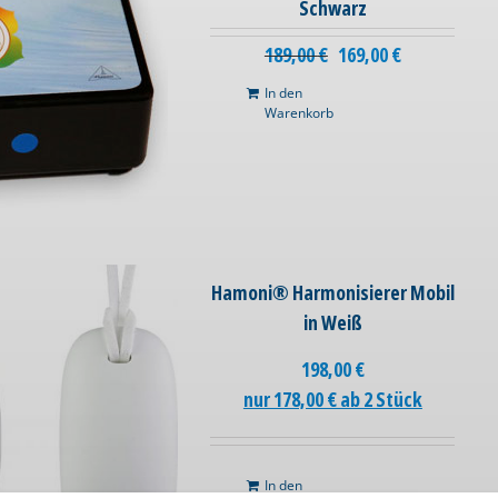
Schwarz
189,00
€
169,00
€
In den
Warenkorb
Hamoni® Harmonisierer Mobil
in Weiß
198,00
€
nur 178,00 € ab 2 Stück
In den