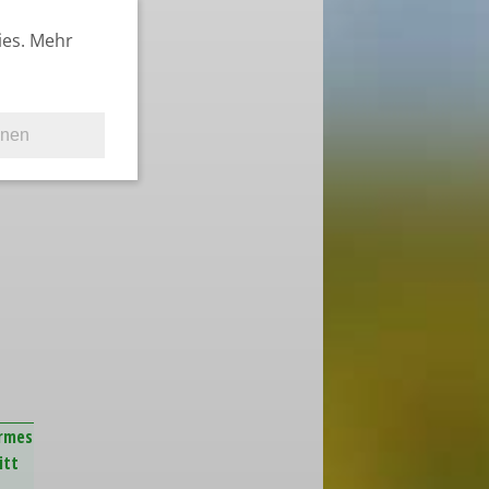
ies. Mehr
hnen
armes
itt