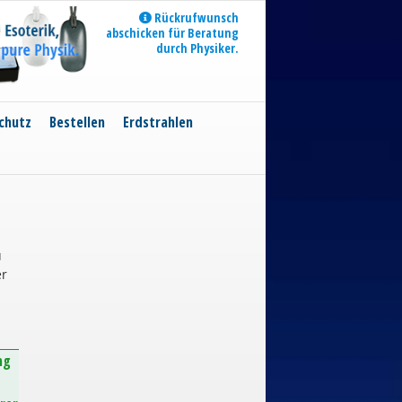
Rückrufwunsch
abschicken für Beratung
durch Physiker.
chutz
Bestellen
Erdstrahlen
u
er
ng