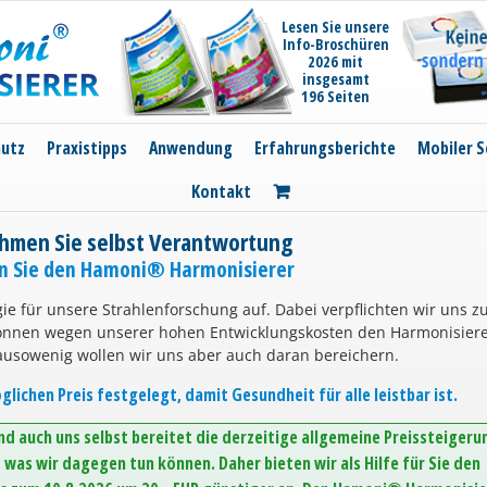
Lesen Sie unsere
Info-Broschüren
2026 mit
insgesamt
196 Seiten
hutz
Praxistipps
Anwendung
Erfahrungsberichte
Mobiler S
Kontakt
hmen Sie selbst Verantwortung
en Sie den Hamoni® Harmonisierer
ie für unsere Strahlenforschung auf. Dabei verpflichten wir uns z
können wegen unserer hohen Entwicklungskosten den Harmonisier
ausowenig wollen wir uns aber auch daran bereichern.
lichen Preis festgelegt, damit Gesundheit für alle leistbar ist.
d auch uns selbst bereitet die derzeitige allgemeine Preissteigeru
was wir dagegen tun können. Daher bieten wir als Hilfe für Sie den