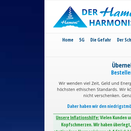
Skip
to
content
Home
5G
Die Gefahr
Der Sc
Überne
Bestell
Wir wenden viel Zeit, Geld und Energ
höchsten ethischen Standards. Wir 
nicht verschenken. Gen
Daher haben wir den niedrigstmög
Unsere Inflationshilfe:
Vielen Kunden un
Kopfschmerzen. Wir haben überlegt, 