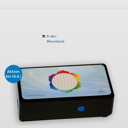
In den
Warenkorb
Aktion
bis 10.8.!