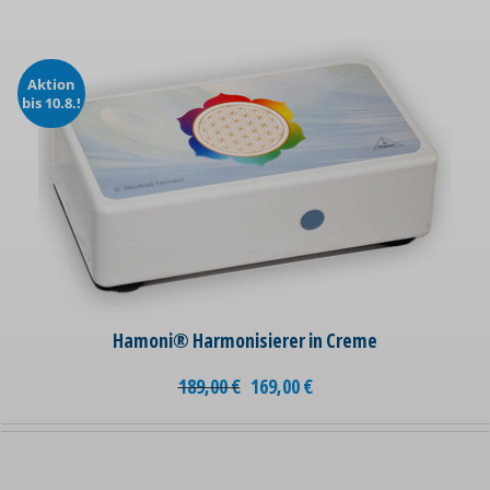
Aktion
bis 10.8.!
Hamoni® Harmonisierer in Creme
189,00
€
169,00
€