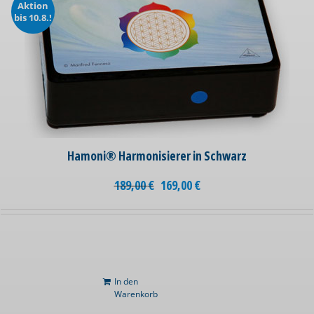
Aktion
bis 10.8.!
Hamoni® Harmonisierer in Schwarz
189,00
€
169,00
€
In den
Warenkorb