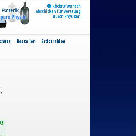
Rückrufwunsch
abschicken für Beratung
durch Physiker.
chutz
Bestellen
Erdstrahlen
u
er
ng