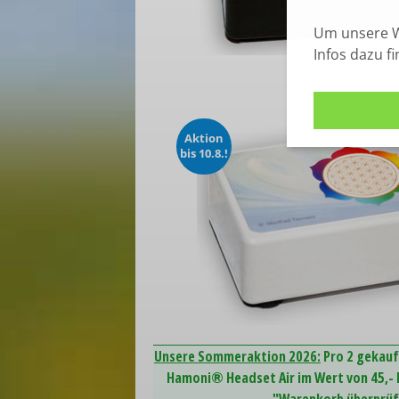
Um unsere W
Infos dazu f
Aktion
bis 10.8.!
Unsere Sommeraktion 2026:
Pro 2 gekauf
Hamoni® Headset Air im Wert von 45,- E
"Warenkorb überprüfe