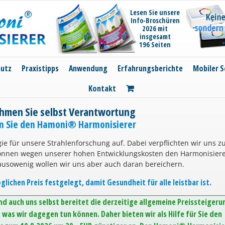
Lesen Sie unsere
Info-Broschüren
2026 mit
insgesamt
196 Seiten
hutz
Praxistipps
Anwendung
Erfahrungsberichte
Mobiler S
Kontakt
hmen Sie selbst Verantwortung
en Sie den Hamoni® Harmonisierer
ie für unsere Strahlenforschung auf. Dabei verpflichten wir uns z
können wegen unserer hohen Entwicklungskosten den Harmonisier
ausowenig wollen wir uns aber auch daran bereichern.
lichen Preis festgelegt, damit Gesundheit für alle leistbar ist.
d auch uns selbst bereitet die derzeitige allgemeine Preissteigeru
was wir dagegen tun können. Daher bieten wir als Hilfe für Sie den