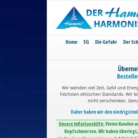
Skip
to
content
Home
5G
Die Gefahr
Der Sc
Überne
Bestell
Wir wenden viel Zeit, Geld und Energ
höchsten ethischen Standards. Wir 
nicht verschenken. Gen
Daher haben wir den niedrigstmög
Unsere Inflationshilfe:
Vielen Kunden un
Kopfschmerzen. Wir haben überlegt, 