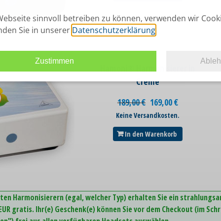
ebseite sinnvoll betreiben zu können, verwenden wir Cook
inden Sie in unserer
Datenschutzerklärung
.
Zustimmen
Able
Hamoni® Harmonisierer in
Creme
189,00
€
169,00
€
Keine Versandkosten.
In den Warenkorb
ten Harmonisierern (egal, welcher Typ) erhalten Sie ein strahlungs
UR gratis. Ihr(e) Geschenk(e) können Sie vor dem Checkout (im Schr
n") frei aus allen verfügbaren Headsets auswählen.