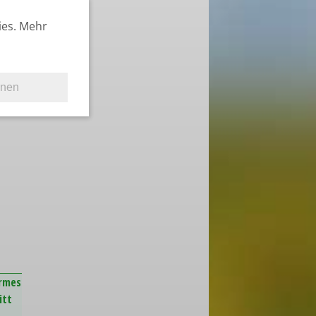
ies. Mehr
hnen
armes
itt