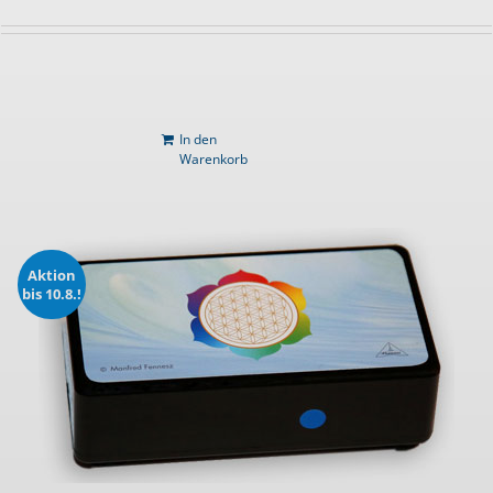
In den
Warenkorb
Aktion
bis 10.8.!