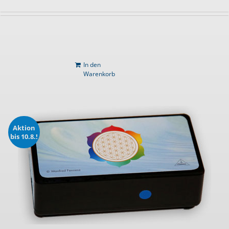
In den
Warenkorb
Aktion
bis 10.8.!